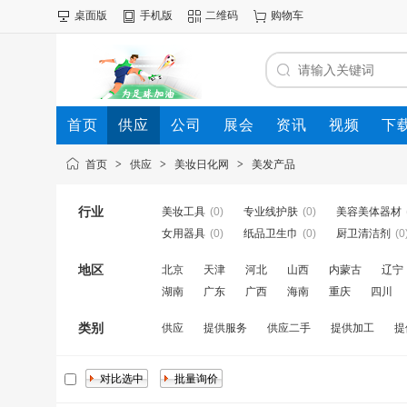
桌面版
手机版
二维码
购物车
首页
供应
公司
展会
资讯
视频
下
首页
>
供应
>
美妆日化网
>
美发产品
行业
美妆工具
(0)
专业线护肤
(0)
美容美体器材
女用器具
(0)
纸品卫生巾
(0)
厨卫清洁剂
(0
地区
北京
天津
河北
山西
内蒙古
辽宁
湖南
广东
广西
海南
重庆
四川
类别
供应
提供服务
供应二手
提供加工
提