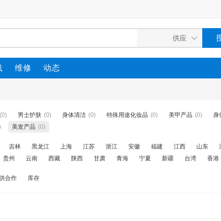
载
维修
动态
(0)
男士护肤
(0)
身体清洁
(0)
特殊用途化妆品
(0)
美甲产品
(0)
身
)
美发产品
(0)
吉林
黑龙江
上海
江苏
浙江
安徽
福建
江西
山东
贵州
云南
西藏
陕西
甘肃
青海
宁夏
新疆
台湾
香港
供合作
库存