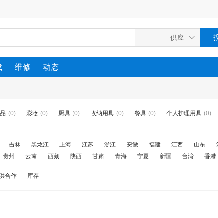
载
维修
动态
品
(0)
彩妆
(0)
厨具
(0)
收纳用具
(0)
餐具
(0)
个人护理用具
(0)
吉林
黑龙江
上海
江苏
浙江
安徽
福建
江西
山东
贵州
云南
西藏
陕西
甘肃
青海
宁夏
新疆
台湾
香港
供合作
库存