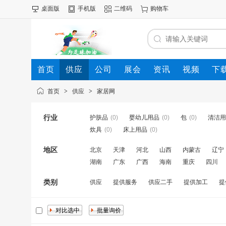
桌面版
手机版
二维码
购物车
首页
供应
公司
展会
资讯
视频
下
首页
>
供应
>
家居网
行业
护肤品
(0)
婴幼儿用品
(0)
包
(0)
清洁用
炊具
(0)
床上用品
(0)
地区
北京
天津
河北
山西
内蒙古
辽宁
湖南
广东
广西
海南
重庆
四川
类别
供应
提供服务
供应二手
提供加工
提